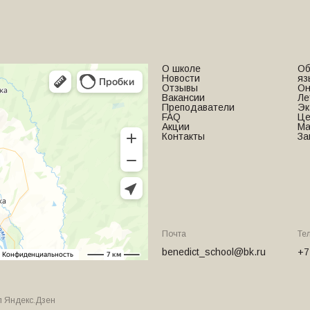
О школе
Об
Новости
яз
Отзывы
Он
Вакансии
Ле
Преподаватели
Эк
FAQ
Це
Акции
Ма
Контакты
За
Почта
Те
benedict_school@bk.ru
+7
л Яндекс.Дзен