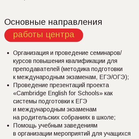
Семинары
Совершенствования языковой
компетенции учителя английского
языка: Basic Grammar and
Vocabulary for B2/C1
Совершенствования языковой
компетенции учителя
английского языка: Productive
Skills for B2/C1
Совершенствования языковой
компетенции учителя английского
языка: How to Read and Listen
Effectively
Совершенствования языковой
компетенции учителя
английского языка: Current
Trends in English
Консультация на базе КРИПКиПРО