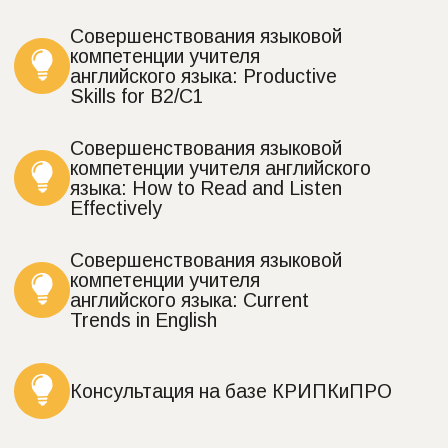
Почта
Телефон
benedict_school@bk.ru
+7 (3842) 90-13-69
Обучение
О школе
иностранным
Новости
языкам
Отзывы
Вакансии
Онлайн-обучение
Преподаватели
Летние программы
FAQ
Экзамены
Акции
Центр подготовки
Контакты
преподавателей
Материнский капитал
Запрос справки на
вычет НДФЛ
Сведения об образовательной организации