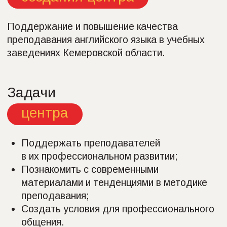
работы центра
Организация и проведение семинаров/
курсов повышения квалификации для
преподавателей (методика подготовки
к международным экзаменам, ЕГЭ/ОГЭ);
Проведение презентаций проекта
«Cambridge English for Schools» как
системы подготовки к ЕГЭ
и международным экзаменам
на родительских собраниях в школе;
Помощь учебным заведениям
в организации мероприятий для учащихся
(конкурсы, мастер-классы, семинары,
олимпиады);
Проведение пробных экзаменов;
Квалифицированный консалтинг
по вопросам повышения квалификации
и возможностям профессионального
роста.