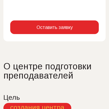
Цель
создания центра
Поддержание и повышение качества
преподавания английского языка в учебных
заведениях Кемеровской области.
Задачи
центра
Поддержать преподавателей
в их профессиональном развитии;
Познакомить с современными
материалами и тенденциями в методике
преподавания;
Создать условия для профессионального
общения.
Основные направления